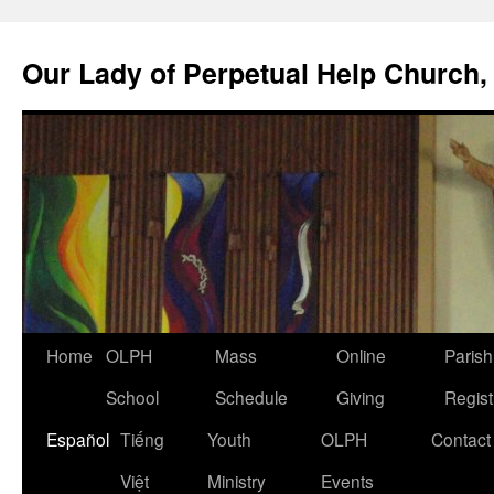
Skip
to
Our Lady of Perpetual Help Church,
content
Home
OLPH
Mass
Online
Parish
School
Schedule
Giving
Regist
Español
Tiếng
Youth
OLPH
Contact
Việt
Ministry
Events